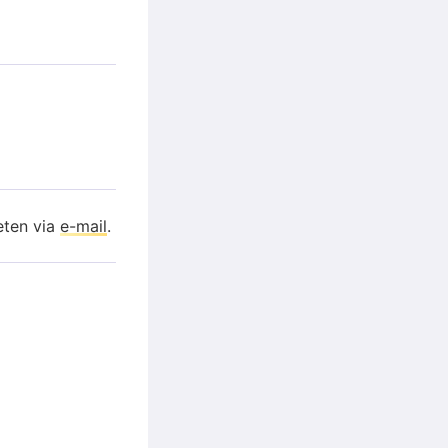
eten via
e-mail
.