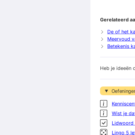
Gerelateerd a
De of het k
Meervoud v
Betekenis k
Heb je ideeën 
Oefeninge
Kenniscen
Wist je da
Lidwoord 
Lingo 5 l