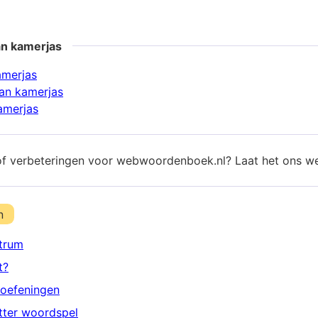
an kamerjas
amerjas
an kamerjas
amerjas
of verbeteringen voor webwoordenboek.nl? Laat het ons w
n
trum
t?
oefeningen
etter woordspel