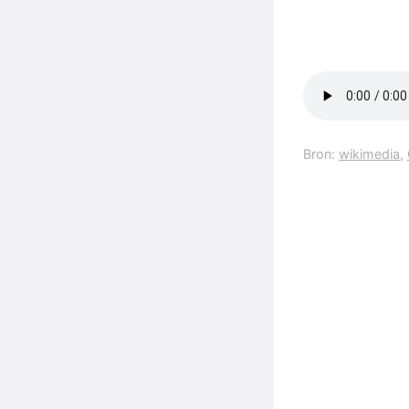
Bron:
wikimedia
,