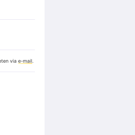
eten via
e-mail
.