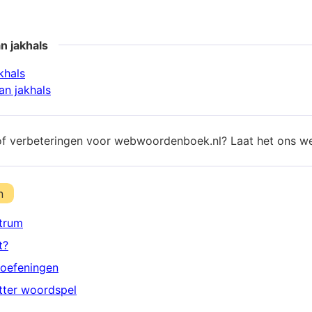
n jakhals
khals
n jakhals
of verbeteringen voor webwoordenboek.nl? Laat het ons w
n
trum
t?
oefeningen
etter woordspel