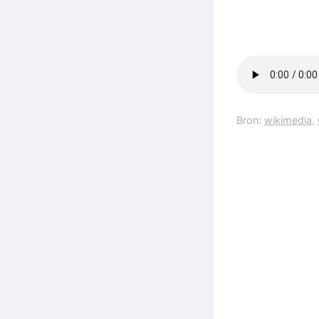
Bron:
wikimedia
,