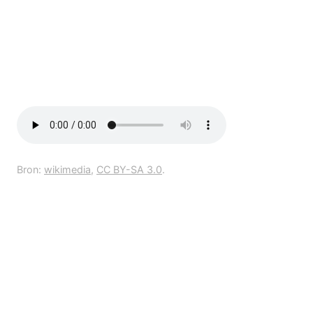
Bron:
wikimedia
,
CC BY-SA 3.0
.