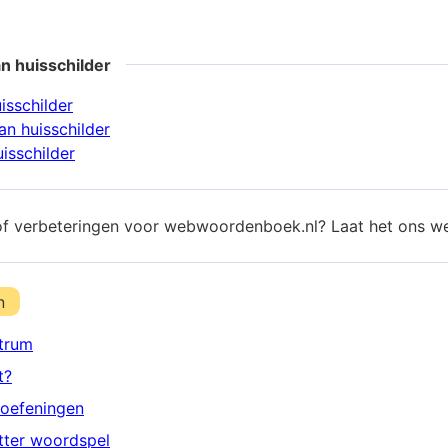
n huisschilder
isschilder
n huisschilder
isschilder
of verbeteringen voor webwoordenboek.nl? Laat het ons w
n
trum
t?
oefeningen
etter woordspel