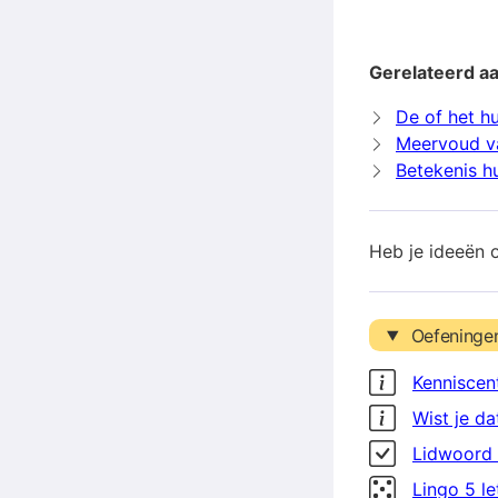
Gerelateerd aa
De of het hu
Meervoud va
Betekenis hu
Heb je ideeën 
Oefeninge
Kenniscen
Wist je da
Lidwoord 
Lingo 5 l