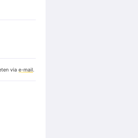
eten via
e-mail
.