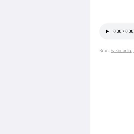
Bron:
wikimedia
,