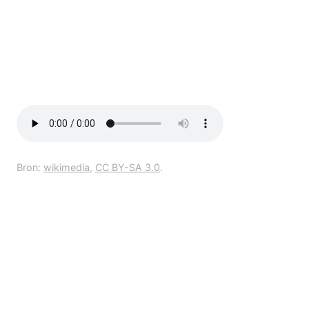
Bron:
wikimedia
,
CC BY-SA 3.0
.