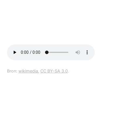
Bron:
wikimedia
,
CC BY-SA 3.0
.