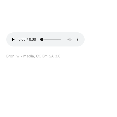
Bron:
wikimedia
,
CC BY-SA 3.0
.