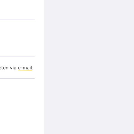
eten via
e-mail
.