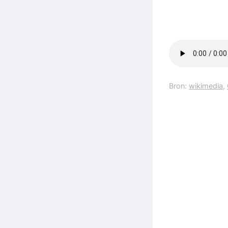
Bron:
wikimedia
,