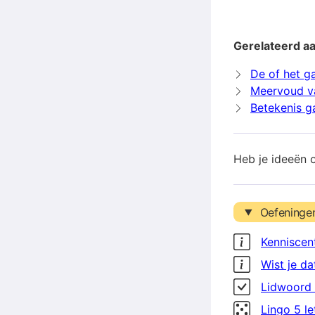
Gerelateerd aa
De of het g
Meervoud v
Betekenis g
Heb je ideeën 
Oefeninge
Kenniscen
Wist je da
Lidwoord 
Lingo 5 l