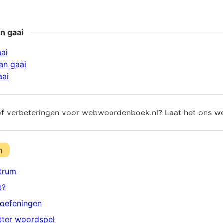
n gaai
aai
an gaai
aai
of verbeteringen voor webwoordenboek.nl? Laat het ons w
n
trum
t?
oefeningen
etter woordspel