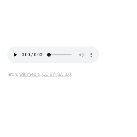
Bron:
wikimedia
,
CC BY-SA 3.0
.