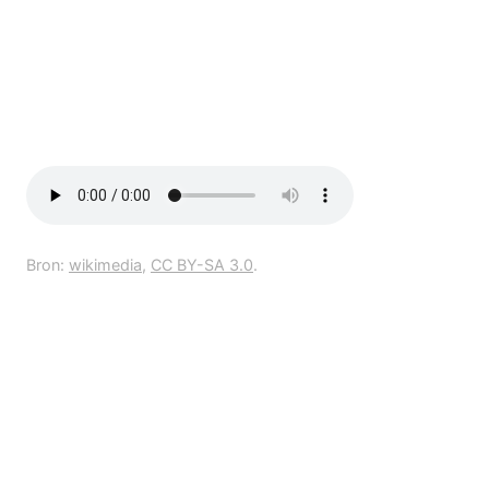
Bron:
wikimedia
,
CC BY-SA 3.0
.