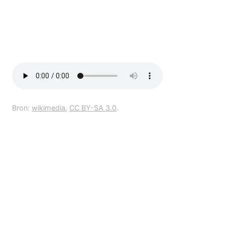
Bron:
wikimedia
,
CC BY-SA 3.0
.