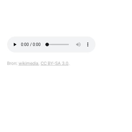
Bron:
wikimedia
,
CC BY-SA 3.0
.