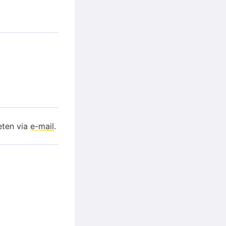
eten via
e-mail
.