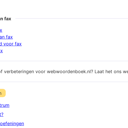
n fax
ax
an fax
d voor fax
ax
of verbeteringen voor webwoordenboek.nl? Laat het ons w
n
trum
t?
oefeningen