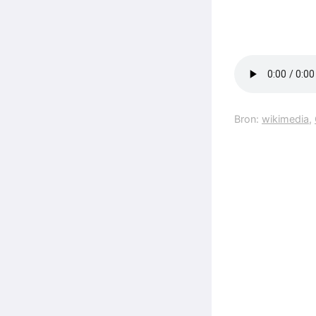
Bron:
wikimedia
,