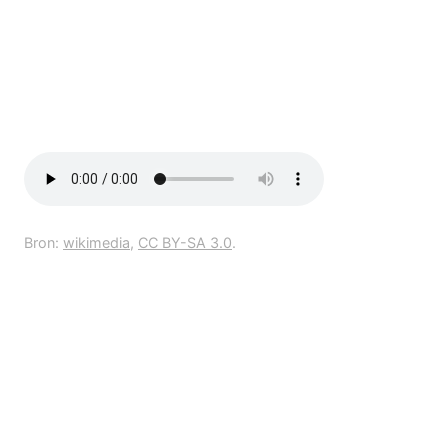
Bron:
wikimedia
,
CC BY-SA 3.0
.