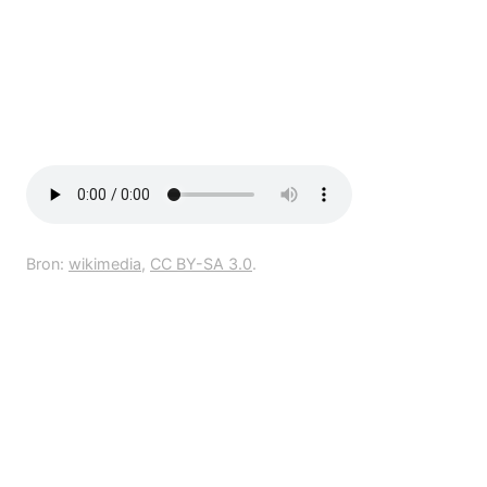
Bron:
wikimedia
,
CC BY-SA 3.0
.