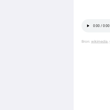
Bron:
wikimedia
,