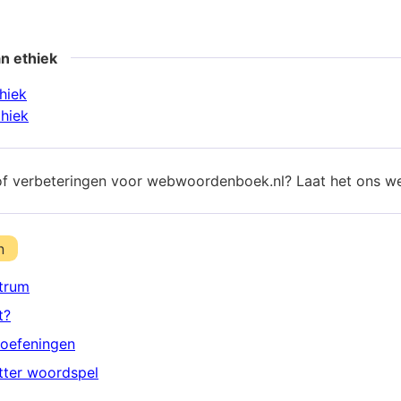
n ethiek
hiek
thiek
of verbeteringen voor webwoordenboek.nl? Laat het ons w
n
trum
t?
oefeningen
etter woordspel