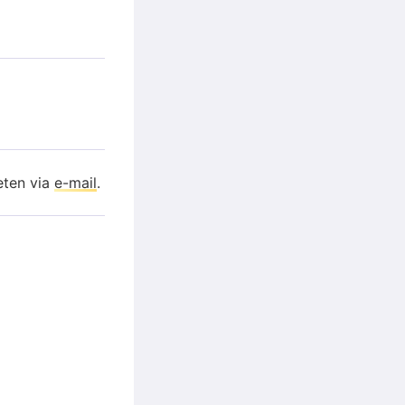
eten via
e-mail
.