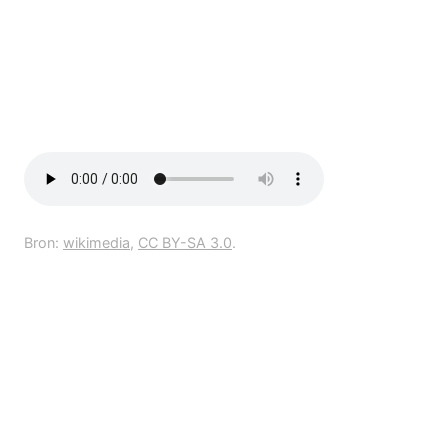
Bron:
wikimedia
,
CC BY-SA 3.0
.