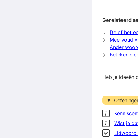
Gerelateerd a
De of het e
Meervoud v
Ander woor
Betekenis e
Heb je ideeën 
Oefeninge
Kenniscen
Wist je da
Lidwoord 