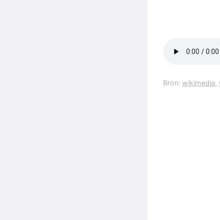
Bron:
wikimedia
,