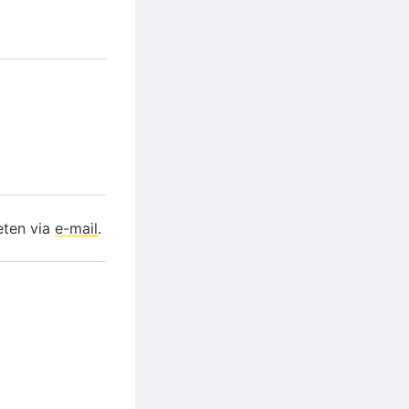
eten via
e-mail
.