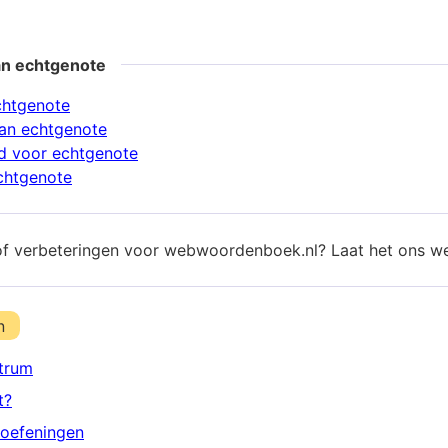
an echtgenote
chtgenote
an echtgenote
d voor echtgenote
chtgenote
of verbeteringen voor webwoordenboek.nl? Laat het ons w
n
trum
t?
oefeningen