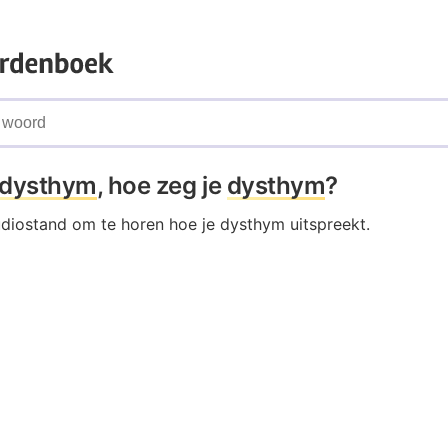
dysthym
, hoe zeg je
dysthym
?
udiostand om te horen hoe je dysthym uitspreekt.