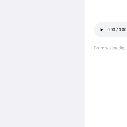
Bron:
wikimedia
,