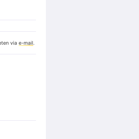
eten via
e-mail
.