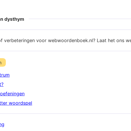
an dysthym
of verbeteringen voor webwoordenboek.nl? Laat het ons w
n
trum
t?
oefeningen
etter woordspel
ng