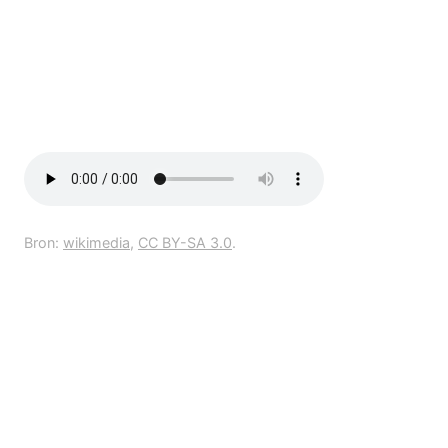
Bron:
wikimedia
,
CC BY-SA 3.0
.