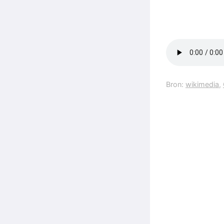
Bron:
wikimedia
,