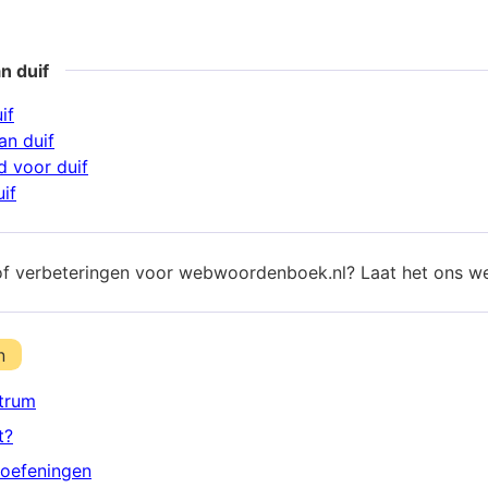
n duif
if
n duif
 voor duif
if
of verbeteringen voor webwoordenboek.nl? Laat het ons w
n
trum
t?
oefeningen