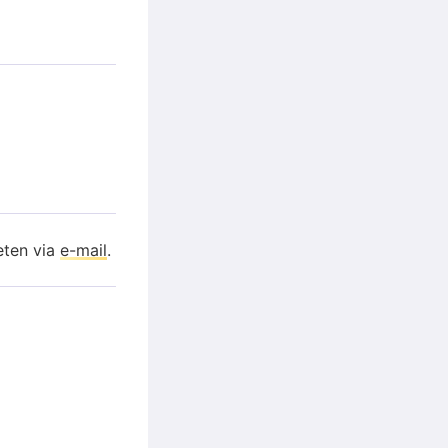
eten via
e-mail
.