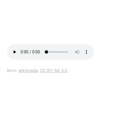
Bron:
wikimedia
,
CC BY-SA 3.0
.