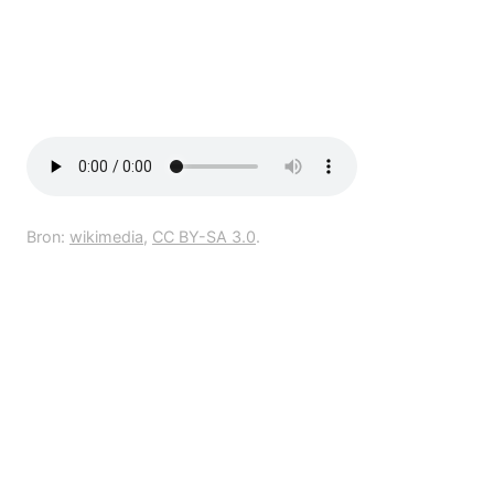
Bron:
wikimedia
,
CC BY-SA 3.0
.