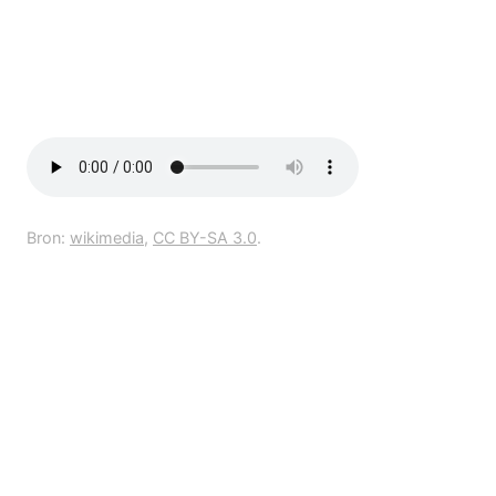
Bron:
wikimedia
,
CC BY-SA 3.0
.