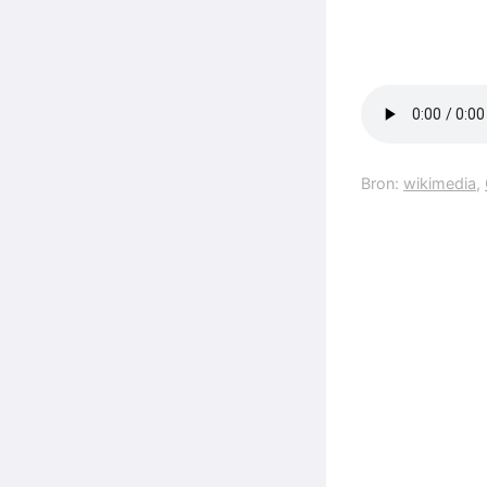
Bron:
wikimedia
,