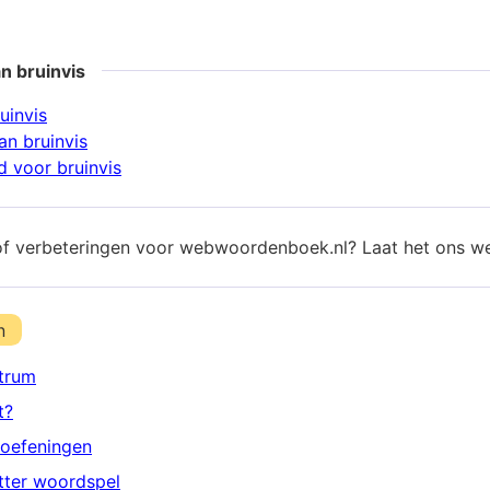
n bruinvis
uinvis
n bruinvis
 voor bruinvis
of verbeteringen voor webwoordenboek.nl? Laat het ons w
n
trum
t?
oefeningen
etter woordspel