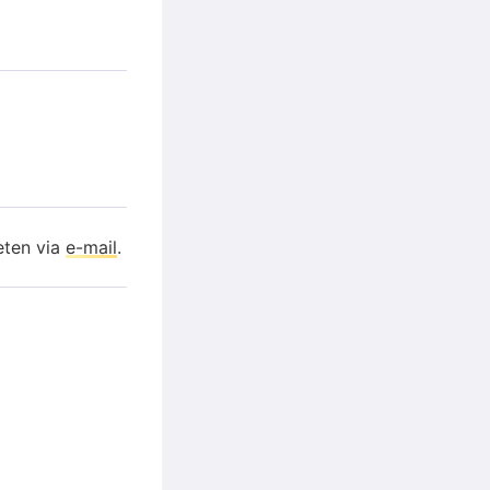
eten via
e-mail
.