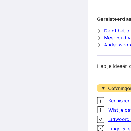
Gerelateerd aa
De of het br
Meervoud va
Ander woord
Heb je ideeën 
Oefeninge
Kenniscen
Wist je da
Lidwoord 
Lingo 5 l