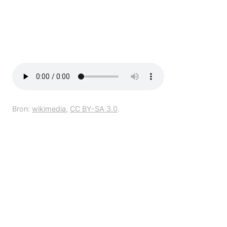
Bron:
wikimedia
,
CC BY-SA 3.0
.