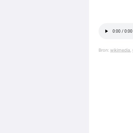
Bron:
wikimedia
,