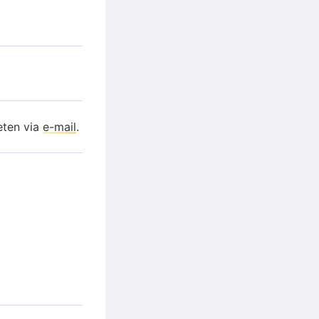
eten via
e-mail
.