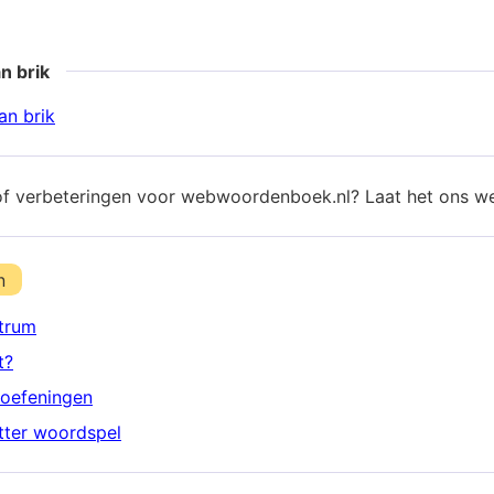
n brik
n brik
of verbeteringen voor webwoordenboek.nl? Laat het ons w
n
trum
t?
oefeningen
etter woordspel