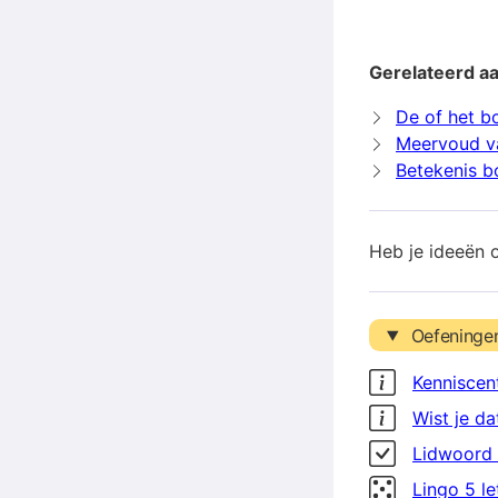
Gerelateerd a
De of het b
Meervoud v
Betekenis b
Heb je ideeën 
Oefeninge
Kenniscen
Wist je da
Lidwoord 
Lingo 5 l