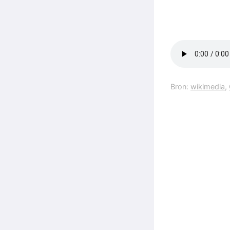
Bron:
wikimedia
,