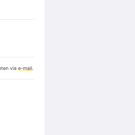
eten via
e-mail
.