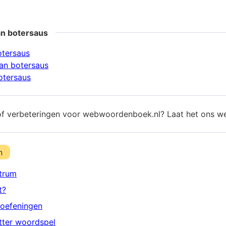
an botersaus
otersaus
an botersaus
otersaus
of verbeteringen voor webwoordenboek.nl? Laat het ons w
n
trum
t?
oefeningen
etter woordspel