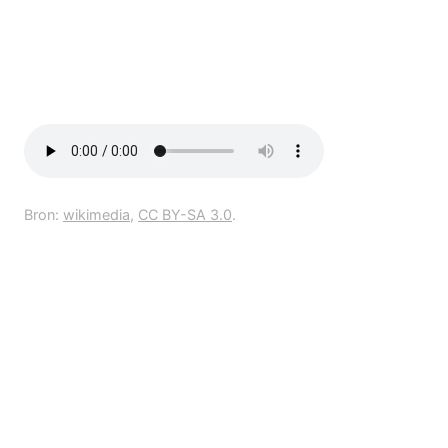
Bron:
wikimedia
,
CC BY-SA 3.0
.