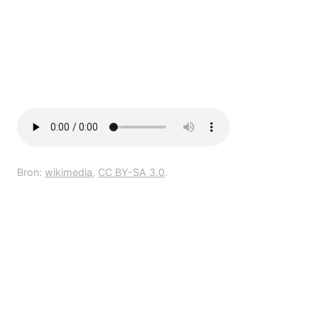
Bron:
wikimedia
,
CC BY-SA 3.0
.