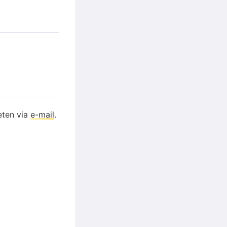
eten via
e-mail
.