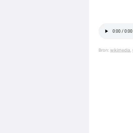
Bron:
wikimedia
,