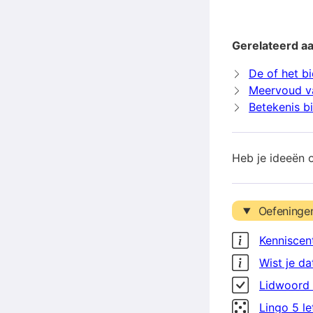
Gerelateerd a
De of het b
Meervoud v
Betekenis b
Heb je ideeën 
Oefeninge
Kenniscen
Wist je da
Lidwoord 
Lingo 5 l