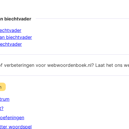
an biechtvader
iechtvader
an biechtvader
iechtvader
of verbeteringen voor webwoordenboek.nl? Laat het ons w
n
trum
t?
oefeningen
etter woordspel