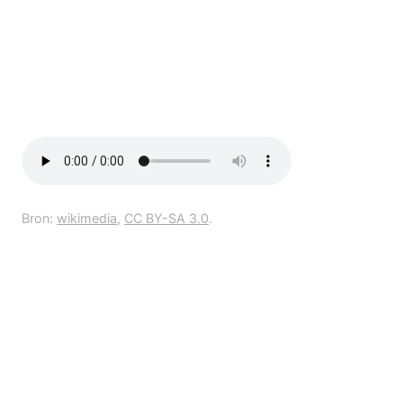
Bron:
wikimedia
,
CC BY-SA 3.0
.