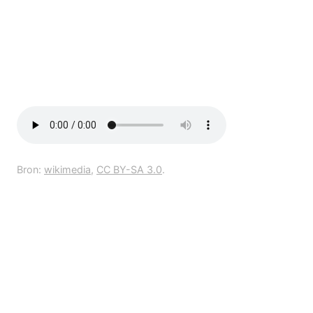
Bron:
wikimedia
,
CC BY-SA 3.0
.