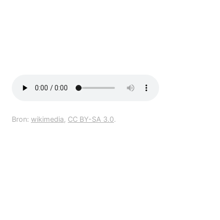
Bron:
wikimedia
,
CC BY-SA 3.0
.