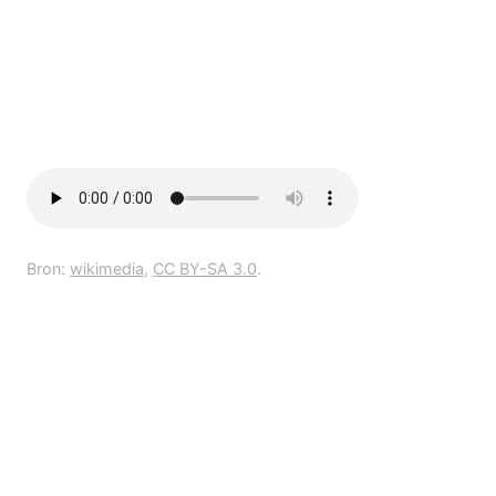
Bron:
wikimedia
,
CC BY-SA 3.0
.