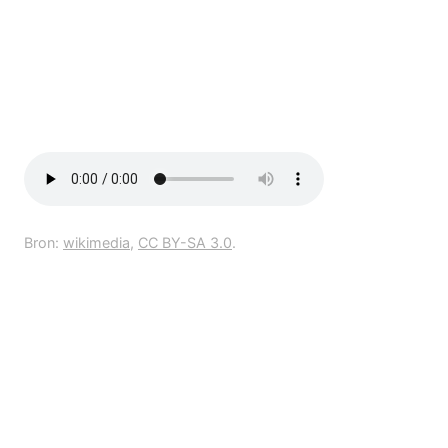
Bron:
wikimedia
,
CC BY-SA 3.0
.