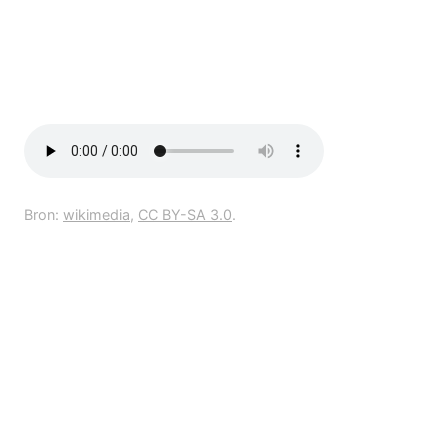
Bron:
wikimedia
,
CC BY-SA 3.0
.