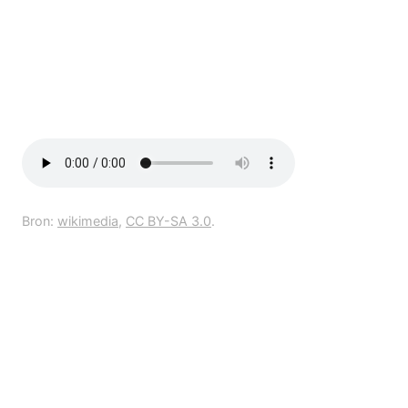
Bron:
wikimedia
,
CC BY-SA 3.0
.