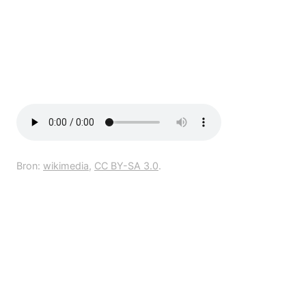
Bron:
wikimedia
,
CC BY-SA 3.0
.