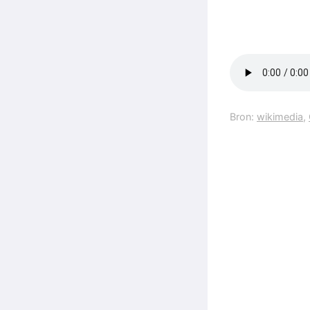
Bron:
wikimedia
,