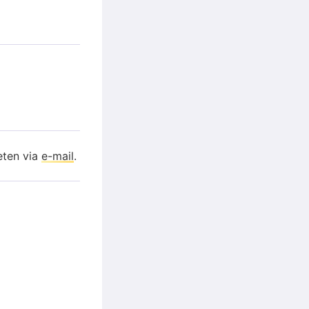
eten via
e-mail
.