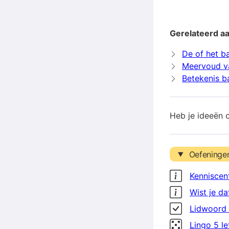
Gerelateerd a
De of het b
Meervoud v
Betekenis b
Heb je ideeën 
Oefeninge
Kenniscen
Wist je da
Lidwoord 
Lingo 5 l