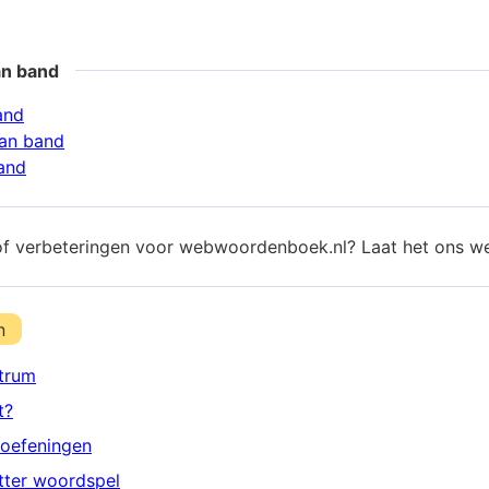
an band
and
an band
and
of verbeteringen voor webwoordenboek.nl? Laat het ons w
n
trum
t?
oefeningen
etter woordspel