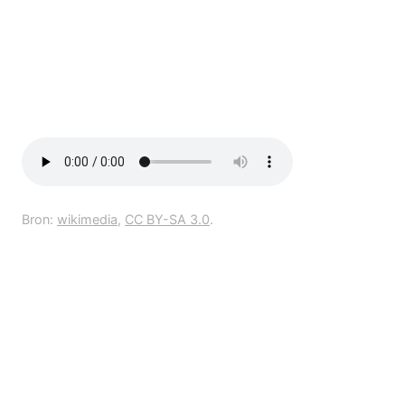
Bron:
wikimedia
,
CC BY-SA 3.0
.