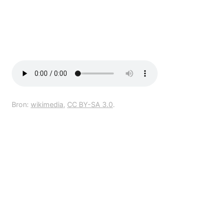
Bron:
wikimedia
,
CC BY-SA 3.0
.