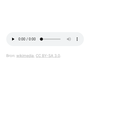
Bron:
wikimedia
,
CC BY-SA 3.0
.