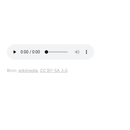
Bron:
wikimedia
,
CC BY-SA 3.0
.