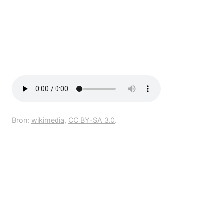
Bron:
wikimedia
,
CC BY-SA 3.0
.