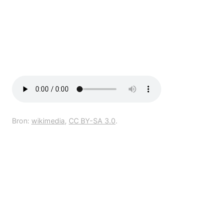
Bron:
wikimedia
,
CC BY-SA 3.0
.