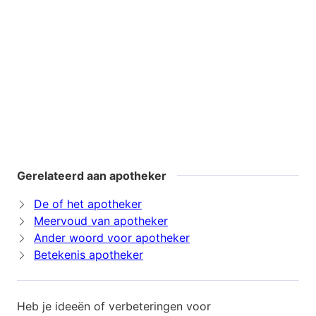
Gerelateerd aan apotheker
De of het apotheker
Meervoud van apotheker
Ander woord voor apotheker
Betekenis apotheker
Heb je ideeën of verbeteringen voor