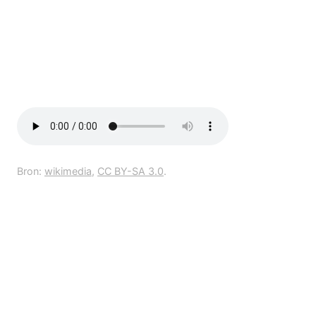
Bron:
wikimedia
,
CC BY-SA 3.0
.