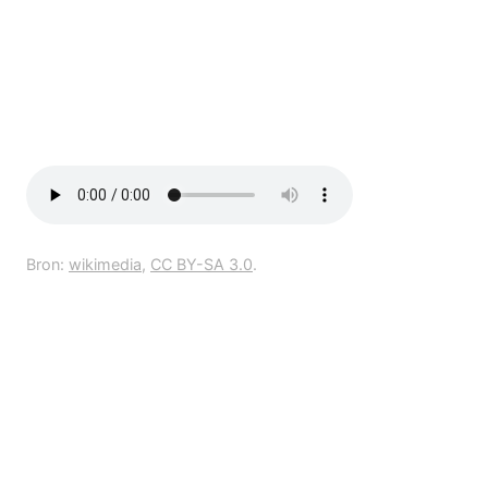
Bron:
wikimedia
,
CC BY-SA 3.0
.