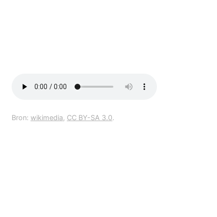
Bron:
wikimedia
,
CC BY-SA 3.0
.