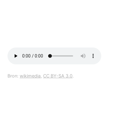
Bron:
wikimedia
,
CC BY-SA 3.0
.